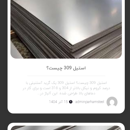
استیل 309 چیست؟
استیل 309 چیست؟ استیل 309 یک گرید آستنیتی با
درصد کروم و نیکل بالاتر از 304 و 316 است و برای کار در
دماهای بالا طراحی شده. این آلیاژ در...
adminparhamsteel
15 آذر 1404