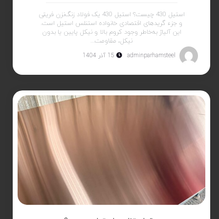
استیل 430 چیست؟ استیل 430 یک فولاد زنگ‌نزن فریتی
و جزء گریدهای اقتصادی خانواده استنلس استیل است.
این آلیاژ به‌خاطر وجود کروم بالا و نیکل پایین یا بدون
نیکل، مقاومت...
adminparhamsteel
15 آذر 1404