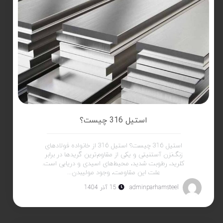
استیل 316 چیست؟
استیل 316 چیست؟ استیل 316 از خانواده فولادهای
زنگ‌نزن آستنیتی و یکی از مقاوم‌ترین گریدها در برابر
کلرید، رطوبت شدید، محیط‌های اسیدی و دریایی است.
علت این مقاومت، وجود مولیبدن...
adminparhamsteel
15 آذر 1404