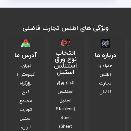
ویژگی های اطلس تجارت فاضلی
انتخاب
درباره ما
آدرس ما
نوع ورق
استنلس
همراه با
تهران،
استیل
اطلس
کیلومتر ۴
انواع ورق
تجارت
بزارگراه
استنلس
فاضلی
فتح
استیل
مجتمع
(Stainless
تجارت
Steel
استیل
Sheet)
ایران،