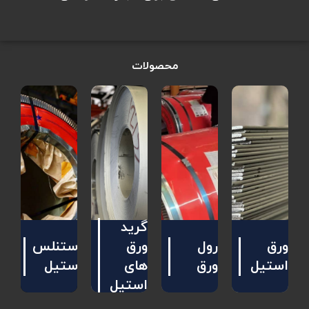
محصولات
گرید
ورق
رول
ورق
استنلس
استیل
ورق
های
استیل
استیل